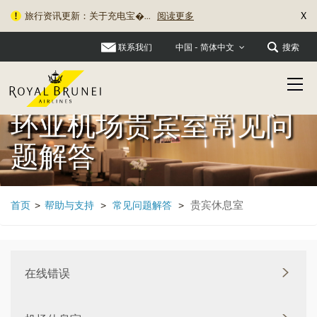
X
旅行资讯更新：关于充电宝�...
阅读更多
联系我们
搜索
中国 - 简体中文
环亚机场贵宾室常见问
题解答
贵宾休息室
首页
>
帮助与支持
>
常见问题解答
>
在线错误