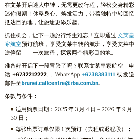
在文莱开启迷人中转，无需更改行程，轻松变身精彩
迷你假期！休整身心、焕发活力，带着独特中转回忆
抵达目的地，让旅途更添乐趣。
抓住机会，让下一趟旅行终生难忘！立即通过
文莱皇
家航空
预订航班，享受文莱中转的航班，享受文莱中
途停留 —— 一次旅程，探索两个精彩目的地。
准备好开启下一段冒险了吗？联系文莱皇家航空：电
话
+6732212222
,
，WhatsApp
+
6738383111
或发送
邮件至
brunei.callcentre@rba.com.bn
.
条款与条件：
适用购票日期：2025 年 3 月 4 日 – 2026 年 9 月
30 日；
每张出票订单仅限 1 次预订（去程或返程段）；