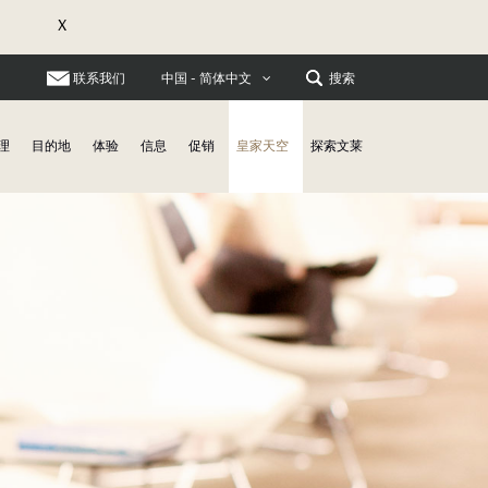
X
联系我们
搜索
中国 - 简体中文
理
目的地
体验
信息
促销
皇家天空
探索文莱