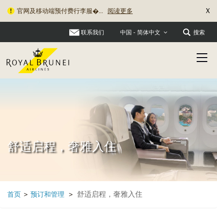
X
官网及移动端预付费行李服�...
阅读更多
旅行资讯更新：关于充电宝�...
阅读更多
联系我们
搜索
中国 - 简体中文
舒适启程，奢雅入住
舒适启程，奢雅入住
首页
>
预订和管理
>