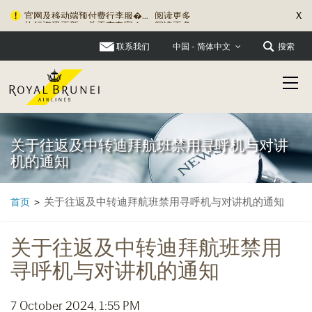
X
官网及移动端预付费行李服�...
阅读更多
旅行资讯更新：关于充电宝�...
阅读更多
联系我们
搜索
中国 - 简体中文
关于往返及中转迪拜航班禁用寻呼机与对讲
机的通知
关于往返及中转迪拜航班禁用寻呼机与对讲机的通知
首页
>
关于往返及中转迪拜航班禁用
寻呼机与对讲机的通知
7 October 2024, 1:55 PM