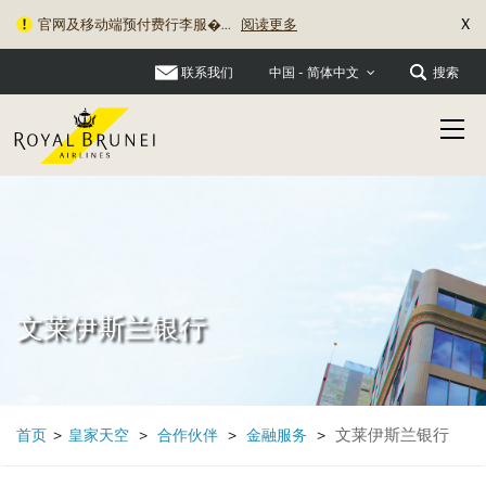
X
官网及移动端预付费行李服�...
阅读更多
联系我们
搜索
中国 - 简体中文
文莱伊斯兰银行
文莱伊斯兰银行
首页
>
皇家天空
>
合作伙伴
>
金融服务
>