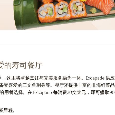
钟爱的寿司餐厅
菜单，这里将卓越烹饪与完美服务融为一体。Excapade 供
备受喜爱的三文鱼刺身等。餐厅还提供丰富的非海鲜菜品
选择。在 Excapade 每消费30文莱元，即可赚取9
积里程。