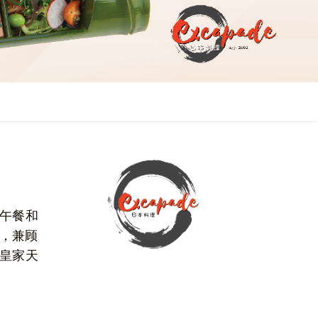
应午餐和
，兼顾
0皇家天