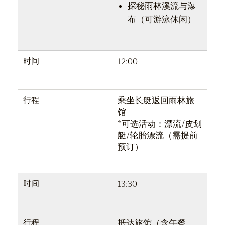
探秘雨林溪流与瀑
布（可游泳休闲）
时间
12:00
行程
乘坐长艇返回雨林旅
馆
*可选活动：漂流/皮划
艇/轮胎漂流（需提前
预订）
时间
13:30
行程
抵达旅馆（含午餐，