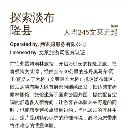
探索淡布
隆县
from
人均245文莱元起
Operated by: 弗雷姆服务有限公司
Licensed by: 文莱旅游局官方认证
前往弗雷姆雨林旅馆，开启2天1夜的探险之旅。您
将横跨文莱湾，经由全长30公里的苏丹奥马尔·阿
里·赛义夫丁大桥（文莱最长大桥）抵达淡布隆区。
随后从淡布隆大区首府邦阿继续出发，抵达弗雷姆
雨林旅馆。旅馆坐落于国家公园外围，提供配备空
调的舒适多人宿舍间，让游客在体验丛林野趣的同
时，也能感受穿梭旅馆周边的，当地居民的淳朴生
活。这片受到精心保护的绝佳环境，必将为您带来
终生难忘的惬意体验。