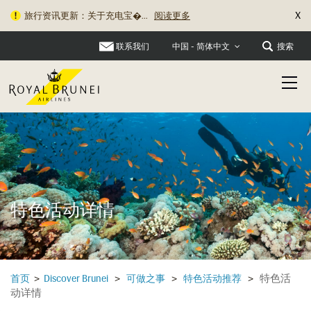
X
旅行资讯更新：关于充电宝�...
阅读更多
联系我们
搜索
中国 - 简体中文
特色活动详情
特色活
首页
>
Discover Brunei
>
可做之事
>
特色活动推荐
>
动详情