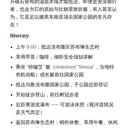
开礁石密布的湍急水域才能抵达。即便是资深旅行
者，也会为它的原始与壮丽景致折服，有人甚至认
为，它是足以媲美东南亚顶尖国家公园的非凡存
在！
Itinerary:
上午 9:00：抵达淡布隆区苏布琳生态村
享用早茶 / 咖啡，倾听安全须知讲解
乘坐 “特穆艾” 艇（motorised “Temuai”，当地特
色机动船）或长艇前往国家公园
抵达乌鲁淡布隆国家公园，于公园总部登记
开始徒步登山，前往树冠步道
近距离游览瀑布 —— 可游泳休憩（视河道情况
及天气而定）
返回苏布琳生态村：稍作休整、享用午餐、休闲