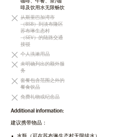
咖啡、午餐、茶/咖
啡及饮用水无限畅饮
从斯里巴加湾市
（BSB）到淡布隆区
苏布琳生态村
（SEV）的陆路交通
接驳
个人洗漱用品
未明确列出的额外服
务
套餐包含范围之外的
餐食饮品
免费礼物或纪念品
Additional information:
建议携带物品：
水瓶（可在苏布琳生态村无限续水）