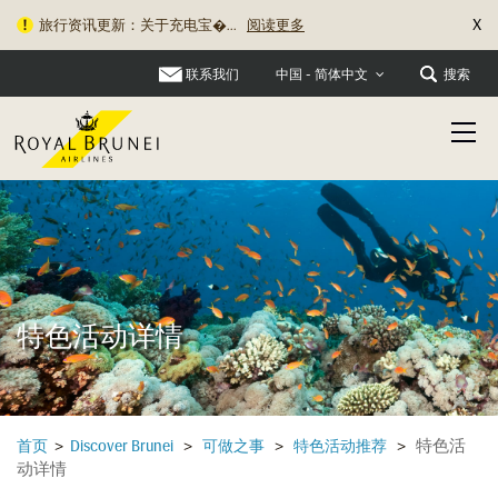
X
旅行资讯更新：关于充电宝�...
阅读更多
联系我们
搜索
中国 - 简体中文
特色活动详情
特色活
首页
>
Discover Brunei
>
可做之事
>
特色活动推荐
>
动详情