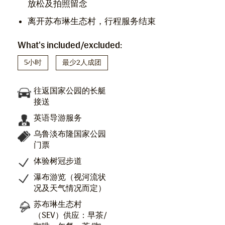
放松及拍照留念
离开苏布琳生态村，行程服务结束
What's included/excluded:
5小时
最少2人成团
往返国家公园的长艇
接送
英语导游服务
乌鲁淡布隆国家公园
门票
体验树冠步道
瀑布游览（视河流状
况及天气情况而定）
苏布琳生态村
（SEV）供应：早茶/