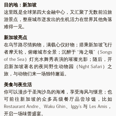
目的地：新加坡
这里既是全球第四大金融中心，又汇聚了无数前沿旅
游景点，整座城市迸发出的生机活力在世界其他角落
难得一见。
新加坡亮点
在乌节路尽情购物，满载心仪好物；搭乘新加坡飞行
者摩天轮，俯瞰城市全景；沉醉于 “海之颂”（Songs
of the Sea）灯光水舞秀表演的璀璨光影；随后，开
启新加坡著名的夜间野生动物园（Night Safari）之
旅，与动物们来一场独特邂逅。
美食与夜生活
你可以漫步于圣淘沙岛的海滩，享受海风与惬意；也
可前往新加坡的众多高级餐厅品尝珍馐，比如
Restaurant Andre、Waku Ghin、Iggy’s 与 Les Amis，
开启一场味蕾盛宴。